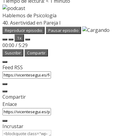
Tiempo de lectura:
< 1
minuto
Hablemos de Psicología
40. Asertividad en Pareja I
Reproducir episodio
Pausar episodio
1x
00:00
/
5:29
Suscribir
Compartir
Feed RSS
Compartir
Enlace
Incrustar