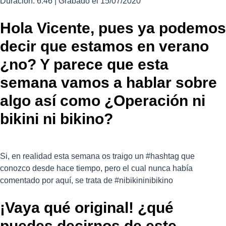
Duración: 6:46
COMPART
|
Grabado el 15/07/2020
IR
FEED RSS
Hola Vicente, pues ya podemos
ENLACE
INCRUSTA
decir que estamos en verano
R
¿no? Y parece que esta
semana vamos a hablar sobre
algo así como ¿Operación ni
bikini ni bikino?
Si, en realidad esta semana os traigo un #hashtag que
conozco desde hace tiempo, pero el cual nunca había
comentado por aquí, se trata de #nibikininibikino
¡Vaya qué original! ¿qué
puedes decirnos de este