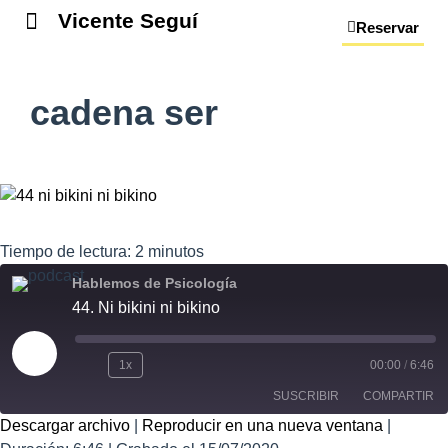
Vicente Seguí
Reservar
cadena ser
Tiempo de lectura:
2
minutos
Hablemos de Psicología
44. Ni bikini ni bikino
1x
00:00
/
6:46
SUSCRIBIR
COMPARTIR
Descargar archivo
|
Reproducir en una nueva ventana
|