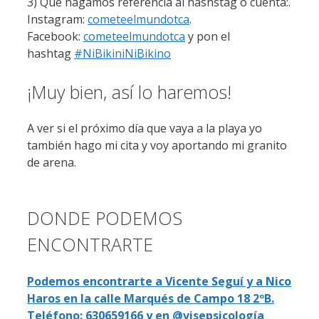
3) Que hagamos referencia al hashstag o cuenta:.
Instagram:
cometeelmundotca
.
Facebook:
cometeelmundotca
y pon el
hashtag
#NiBikiniNiBikino
¡Muy bien, así lo haremos!
A ver si el próximo día que vaya a la playa yo
también hago mi cita y voy aportando mi granito
de arena.
DONDE PODEMOS
ENCONTRARTE
Podemos encontrarte a Vicente Seguí y a Nico
Haros en la calle Marqués de Campo 18 2ºB.
Teléfono: 630659166 y en @visepsicología