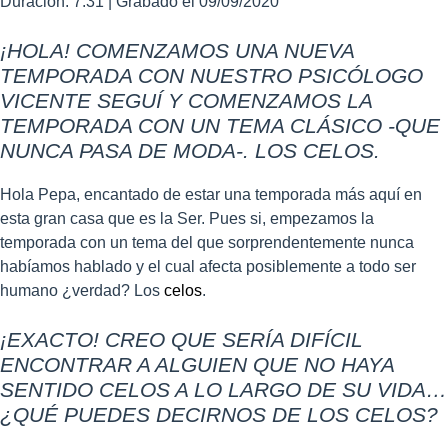
Duración: 7:31
COMPART
|
Grabado el 09/09/2020
IR
FEED RSS
¡HOLA! COMENZAMOS UNA NUEVA
ENLACE
TEMPORADA CON NUESTRO PSICÓLOGO
INCRUSTA
R
VICENTE SEGUÍ Y COMENZAMOS LA
TEMPORADA CON UN TEMA CLÁSICO -QUE
NUNCA PASA DE MODA-. LOS CELOS.
Hola Pepa, encantado de estar una temporada más aquí en
esta gran casa que es la Ser. Pues si, empezamos la
temporada con un tema del que sorprendentemente nunca
habíamos hablado y el cual afecta posiblemente a todo ser
humano ¿verdad? Los
celos
.
¡EXACTO! CREO QUE SERÍA DIFÍCIL
ENCONTRAR A ALGUIEN QUE NO HAYA
SENTIDO CELOS A LO LARGO DE SU VIDA…
¿QUÉ PUEDES DECIRNOS DE LOS CELOS?