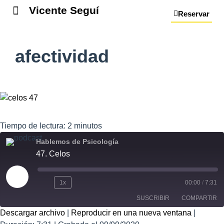
Vicente Seguí
Reservar
afectividad
Tiempo de lectura:
2
minutos
Hablemos de Psicología
47. Celos
1x
00:00
/
7:31
SUSCRIBIR
COMPARTIR
Descargar archivo
|
Reproducir en una nueva ventana
|