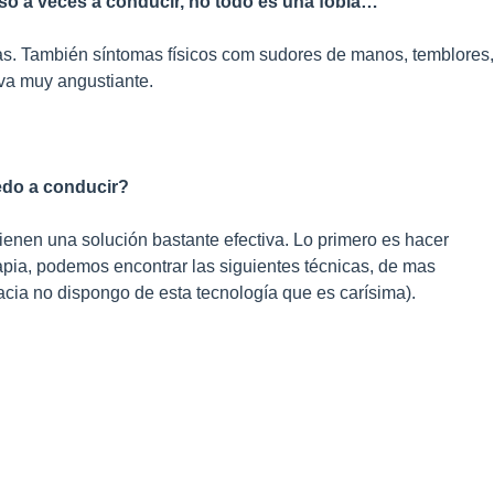
 a veces a conducir, no todo es una fobia…
as. También síntomas físicos com sudores de manos, temblores,
lva muy angustiante.
iedo a conducir?
ienen una solución bastante efectiva. Lo primero es hacer
rapia, podemos encontrar las siguientes técnicas, de mas
racia no dispongo de esta tecnología que es carísima).