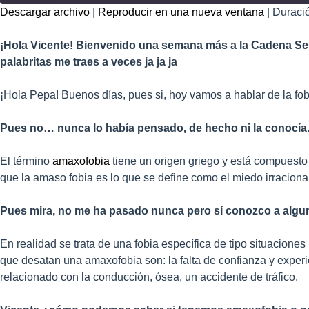
Descargar archivo
|
Reproducir en una nueva ventana
|
Duració
COMPART
IR
¡Hola Vicente! Bienvenido una semana más a la Cadena Se
FEED RSS
ENLACE
palabritas me traes a veces ja ja ja
INCRUSTA
R
¡Hola Pepa! Buenos días, pues si, hoy vamos a hablar de la fo
Pues no… nunca lo había pensado, de hecho ni la conocí
El término
amaxofobia
tiene un origen griego y está compuesto 
que la amaso fobia es lo que se define como el miedo irracional
Pues mira, no me ha pasado nunca pero sí conozco a alg
En realidad se trata de una fobia específica de tipo situacione
que desatan una amaxofobia son: la falta de confianza y experie
relacionado con la conducción, ósea, un accidente de tráfico.