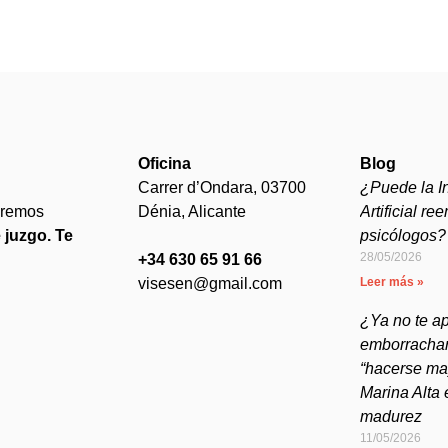
Oficina
Blog
Carrer d’Ondara, 03700
¿Puede la In
aremos
Dénia, Alicante
Artificial re
 juzgo. Te
psicólogos?
28/05/2026
+34 630 65 91 66
visesen@gmail.com
Leer más »
¿Ya no te ap
emborrachar
“hacerse may
Marina Alta 
madurez
11/05/2026