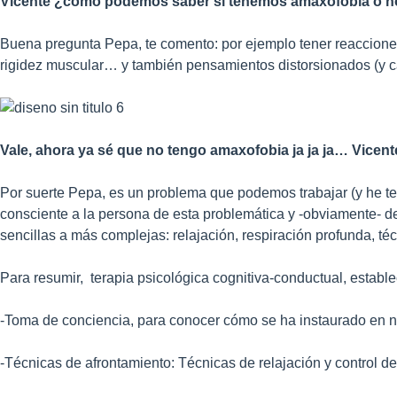
Vicente ¿cómo podemos saber si tenemos amaxofobia o no
Buena pregunta Pepa, te comento: por ejemplo tener reaccione
rigidez muscular… y también pensamientos distorsionados (y ca
Vale, ahora ya sé que no tengo amaxofobia ja ja ja… Vicen
Por suerte Pepa, es un problema que podemos trabajar (y he te
consciente a la persona de esta problemática y -obviamente- deb
sencillas a más complejas: relajación, respiración profunda, téc
Para resumir, terapia psicológica cognitiva-conductual, estable
-Toma de conciencia, para conocer cómo se ha instaurado en 
-Técnicas de afrontamiento: Técnicas de relajación y control de