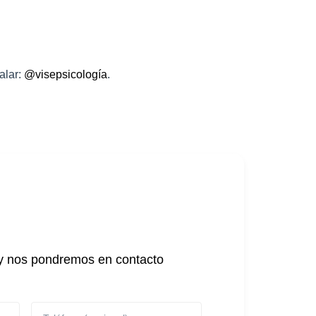
alar:
@visepsicología
.
n y nos pondremos en contacto