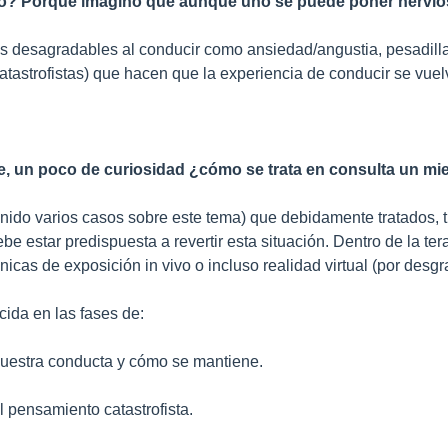
? Porque imagino que aunque uno se puede poner nervioso
s desagradables al conducir como ansiedad/angustia, pesadill
tastrofistas) que hacen que la experiencia de conducir se vue
te, un poco de curiosidad ¿cómo se trata en consulta un m
nido varios casos sobre este tema) que debidamente tratados, t
e estar predispuesta a revertir esta situación. Dentro de la te
nicas de exposición in vivo o incluso realidad virtual (por desg
cida en las fases de:
nuestra conducta y cómo se mantiene.
l pensamiento catastrofista.