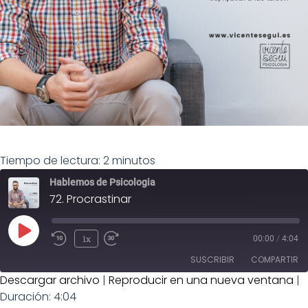
Tiempo de lectura:
2
minutos
Hablemos de Psicologia
72. Procrastinar
1x
00:00
/
4:04
SUSCRIBIR
COMPARTIR
Descargar archivo
|
Reproducir en una nueva ventana
|
Duración: 4:04
COMPAR
TIR