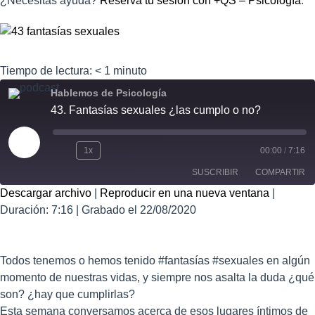
¿Necesitas ayuda?
Reserva tu sesión con +QS – Psicología
.
Tiempo de lectura:
< 1
minuto
Hablemos de Psicología
43. Fantasías sexuales ¿las cumplo o no?
1x
00:00
/
7:16
SUSCRIBIR
COMPARTIR
Descargar archivo
|
Reproducir en una nueva ventana
|
Duración: 7:16
COMPART
|
Grabado el 22/08/2020
IR
FEED RSS
ENLACE
Todos tenemos o hemos tenido #fantasías #sexuales en algún
INCRUSTA
R
momento de nuestras vidas, y siempre nos asalta la duda ¿qué
son? ¿hay que cumplirlas?
Esta semana conversamos acerca de esos lugares íntimos de