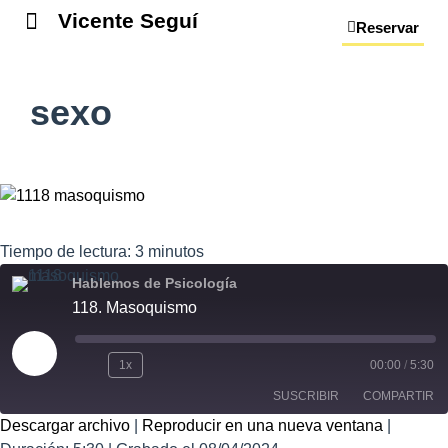
Vicente Seguí
Reservar
sexo
Tiempo de lectura:
3
minutos
Hablemos de Psicología
118. Masoquismo
1x
00:00
/
5:30
SUSCRIBIR
COMPARTIR
Descargar archivo
|
Reproducir en una nueva ventana
|