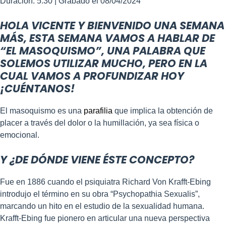
Duración: 5:30
COMPART
|
Grabado el 08/04/2024
IR
FEED RSS
HOLA VICENTE Y BIENVENIDO UNA SEMANA
ENLACE
MÁS, ESTA SEMANA VAMOS A HABLAR DE
INCRUSTA
“EL MASOQUISMO”, UNA PALABRA QUE
R
SOLEMOS UTILIZAR MUCHO, PERO EN LA
CUAL VAMOS A PROFUNDIZAR HOY
¡CUÉNTANOS!
El masoquismo es una
parafilia
que implica la obtención de
placer a través del dolor o la humillación, ya sea física o
emocional.
Y ¿DE DÓNDE VIENE ÉSTE CONCEPTO?
Fue en 1886 cuando el psiquiatra Richard Von Krafft-Ebing
introdujo el término en su obra “Psychopathia Sexualis”,
marcando un hito en el estudio de la sexualidad humana.
Krafft-Ebing fue pionero en articular una nueva perspectiva