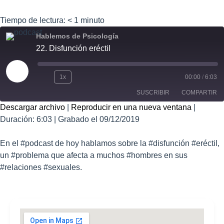
Tiempo de lectura:
< 1
minuto
Hablemos de Psicología
22. Disfunción eréctil
1x
00:00
/
6:03
SUSCRIBIR
COMPARTIR
Descargar archivo
|
Reproducir en una nueva ventana
|
Duración: 6:03
COMPART
|
Grabado el 09/12/2019
IR
FEED RSS
ENLACE
En el #podcast de hoy hablamos sobre la #disfunción #eréctil,
un #problema que afecta a muchos #hombres en sus
INCRUSTA
R
#relaciones #sexuales.