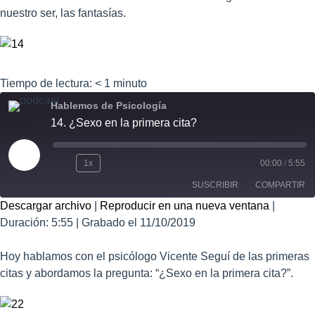
nuestro ser, las fantasías.
Tiempo de lectura:
< 1
minuto
Hablemos de Psicología
14. ¿Sexo en la primera cita?
1x
00:00
/
5:55
SUSCRIBIR
COMPARTIR
Descargar archivo
|
Reproducir en una nueva ventana
|
Duración: 5:55
COMPART
|
Grabado el 11/10/2019
IR
FEED RSS
ENLACE
Hoy hablamos con el psicólogo Vicente Seguí de las primeras
citas y abordamos la pregunta: “¿Sexo en la primera cita?”.
INCRUSTA
R