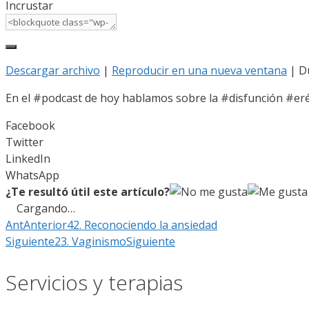
Incrustar
Descargar archivo
|
Reproducir en una nueva ventana
|
D
En el #podcast de hoy hablamos sobre la #disfunción #er
Facebook
Twitter
LinkedIn
WhatsApp
¿Te resultó útil este artículo?
Cargando…
Ant
Anterior
42. Reconociendo la ansiedad
Siguiente
23. Vaginismo
Siguiente
Servicios y terapias