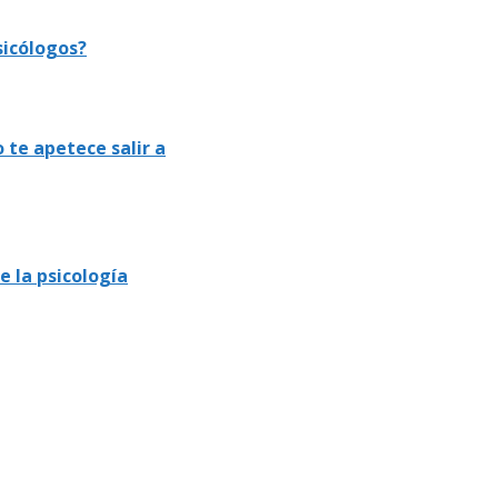
sicólogos?
 te apetece salir a
e la psicología