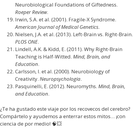
Neurobiological Foundations of Giftedness.
Roeper Review
.
Irwin, S.A. et al. (2001). Fragile-X Syndrome.
American Journal of Medical Genetics
.
Nielsen, J.A. et al. (2013). Left-Brain vs. Right-Brain.
PLOS ONE
.
Lindell, A.K. & Kidd, E. (2011). Why Right-Brain
Teaching is Half-Witted.
Mind, Brain, and
Education
.
Carlsson, I. et al. (2000). Neurobiology of
Creativity.
Neuropsychologia
.
Pasquinelli, E. (2012). Neuromyths.
Mind, Brain,
and Education
.
¿Te ha gustado este viaje por los recovecos del cerebro?
Compártelo y ayudemos a enterrar estos mitos… ¡con
ciencia de por medio! 🧠💥