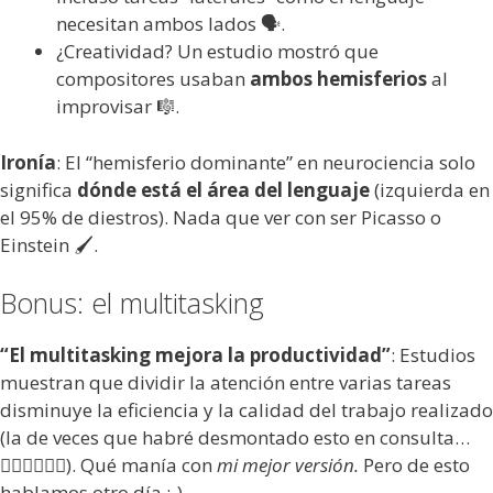
necesitan ambos lados 🗣️.
¿Creatividad? Un estudio mostró que
compositores usaban
ambos hemisferios
al
improvisar 🎼.
Ironía
: El “hemisferio dominante” en neurociencia solo
significa
dónde está el área del lenguaje
(izquierda en
el 95% de diestros). Nada que ver con ser Picasso o
Einstein 🖌️.
Bonus: el multitasking
“El multitasking mejora la productividad”
: Estudios
muestran que dividir la atención entre varias tareas
disminuye la eficiencia y la calidad del trabajo realizado
(la de veces que habré desmontado esto en consulta…
🤦‍♂️🤦‍♂️🤦‍♂️). Qué manía con
mi mejor versión.
Pero de esto
hablamos otro día ;-).