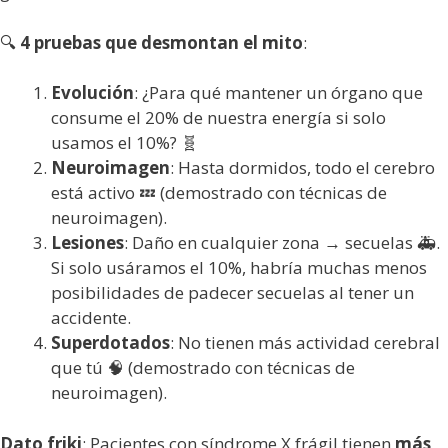
🔍
4 pruebas que desmontan el mito
:
Evolución
: ¿Para qué mantener un órgano que
consume el 20% de nuestra energía si solo
usamos el 10%? 🧬
Neuroimagen
: Hasta dormidos, todo el cerebro
está activo 💤 (demostrado con técnicas de
neuroimagen).
Lesiones
: Daño en cualquier zona → secuelas 🚑.
Si solo usáramos el 10%, habría muchas menos
posibilidades de padecer secuelas al tener un
accidente.
Superdotados
: No tienen más actividad cerebral
que tú 🧠 (demostrado con técnicas de
neuroimagen).
Dato friki
: Pacientes con síndrome X frágil tienen
más