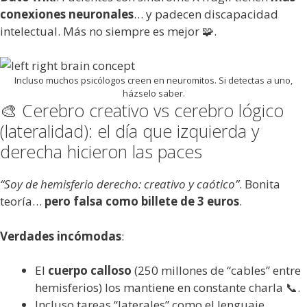
conexiones neuronales
… y padecen discapacidad
intelectual. Más no siempre es mejor 🧩.
Incluso muchos psicólogos creen en neuromitos. Si detectas a uno,
házselo saber.
🎨 Cerebro creativo vs cerebro lógico
(lateralidad): el día que izquierda y
derecha hicieron las paces
“Soy de hemisferio derecho: creativo y caótico”
. Bonita
teoría…
pero falsa como billete de 3 euros
.
Verdades incómodas
:
El
cuerpo calloso
(250 millones de “cables” entre
hemisferios) los mantiene en constante charla 📞.
Incluso tareas “laterales” como el lenguaje