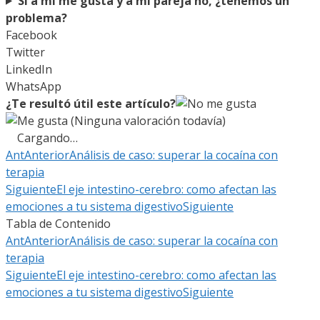
Si a mí me gusta y a mi pareja no, ¿tenemos un
problema?
Facebook
Twitter
LinkedIn
WhatsApp
¿Te resultó útil este artículo?
(Ninguna valoración todavía)
Cargando…
Ant
Anterior
Análisis de caso: superar la cocaína con
terapia
Siguiente
El eje intestino-cerebro: como afectan las
emociones a tu sistema digestivo
Siguiente
Tabla de Contenido
Ant
Anterior
Análisis de caso: superar la cocaína con
terapia
Siguiente
El eje intestino-cerebro: como afectan las
emociones a tu sistema digestivo
Siguiente