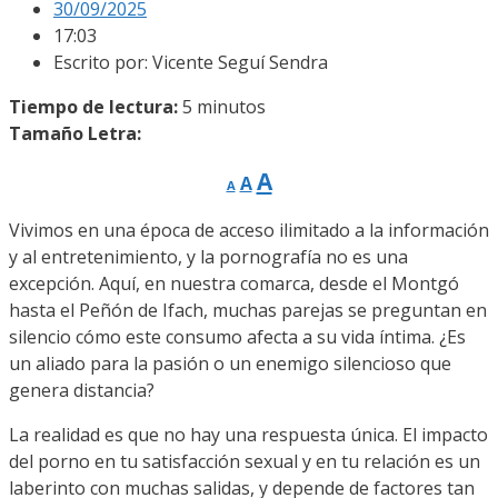
30/09/2025
17:03
Escrito por:
Vicente Seguí Sendra
Tiempo de lectura:
5
minutos
Tamaño Letra:
Reducir
Restablecer
Aumentar
A
A
A
tamaño
tamaño
de
tamaño
fuente.
Vivimos en una época de acceso ilimitado a la información
de
de
y al entretenimiento, y la pornografía no es una
fuente
fuente.
excepción. Aquí, en nuestra comarca, desde el Montgó
hasta el Peñón de Ifach, muchas parejas se preguntan en
silencio cómo este consumo afecta a su vida íntima. ¿Es
un aliado para la pasión o un enemigo silencioso que
genera distancia?
La realidad es que no hay una respuesta única. El impacto
del porno en tu satisfacción sexual y en tu relación es un
laberinto con muchas salidas, y depende de factores tan