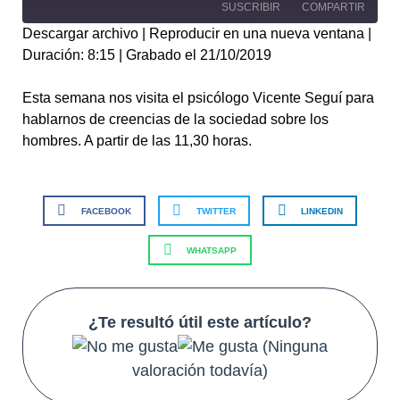
SUSCRIBIR
COMPARTIR
Descargar archivo
|
Reproducir en una nueva ventana
|
Duración: 8:15
COMPART
|
Grabado el 21/10/2019
IR
FEED RSS
ENLACE
Esta semana nos visita el psicólogo Vicente Seguí para
hablarnos de creencias de la sociedad sobre los
INCRUSTA
R
hombres. A partir de las 11,30 horas.
FACEBOOK
TWITTER
LINKEDIN
WHATSAPP
¿Te resultó útil este artículo?
(Ninguna
valoración todavía)