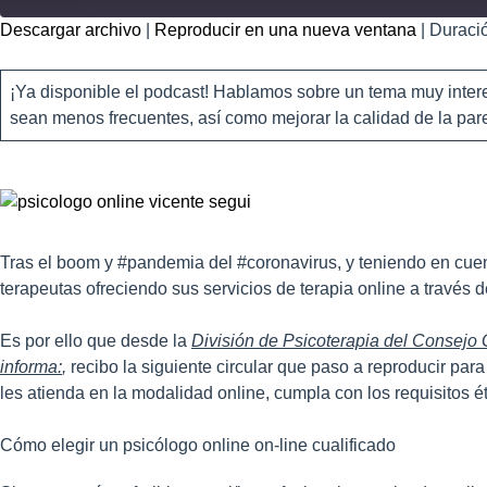
Descargar archivo
|
Reproducir en una nueva ventana
|
Duració
COMPART
IR
FEED RSS
¡Ya disponible el podcast! Hablamos sobre un tema muy inter
ENLACE
sean menos frecuentes, así como mejorar la calidad de la pare
INCRUSTA
R
Tras el boom y #pandemia del #coronavirus, y teniendo en cuent
terapeutas ofreciendo sus servicios de terapia online a través
Es por ello que desde la
División de Psicoterapia del Consejo G
informa:
,
recibo la siguiente circular que paso a reproducir pa
les atienda en la modalidad online, cumpla con los requisitos ét
Cómo elegir un psicólogo online on-line cualificado