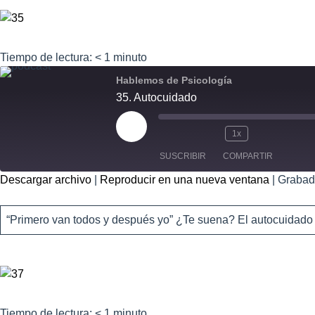
R
Tiempo de lectura:
< 1
minuto
Hablemos de Psicología
35. Autocuidado
1x
SUSCRIBIR
COMPARTIR
Descargar archivo
|
Reproducir en una nueva ventana
|
Grabad
COMPART
IR
FEED RSS
“Primero van todos y después yo” ¿Te suena? El autocuidado es 
ENLACE
INCRUSTA
R
Tiempo de lectura:
< 1
minuto