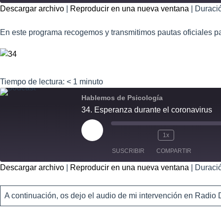
Descargar archivo
|
Reproducir en una nueva ventana
|
Duració
COMPART
IR
En este programa recogemos y transmitimos pautas oficiales par
FEED RSS
ENLACE
INCRUSTA
R
Tiempo de lectura:
< 1
minuto
Hablemos de Psicología
34. Esperanza durante el coronavirus
1x
SUSCRIBIR
COMPARTIR
Descargar archivo
|
Reproducir en una nueva ventana
|
Duració
COMPART
IR
FEED RSS
A continuación, os dejo el audio de mi intervención en Radi
ENLACE
INCRUSTA