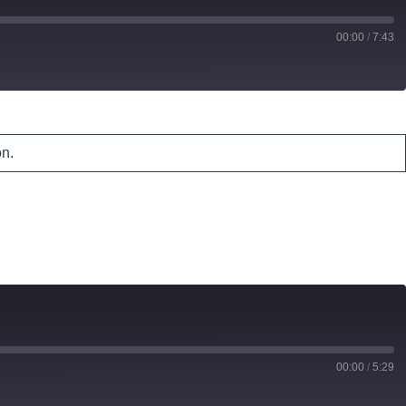
00:00
/
7:43
ón.
00:00
/
5:29