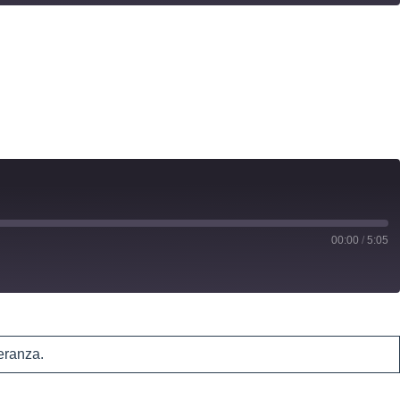
00:00
/
5:05
eranza.