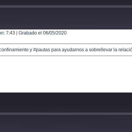
n: 7:43
|
Grabado el 06/05/2020
nfinamiento y #pautas para ayudarnos a sobrellevar la relaci