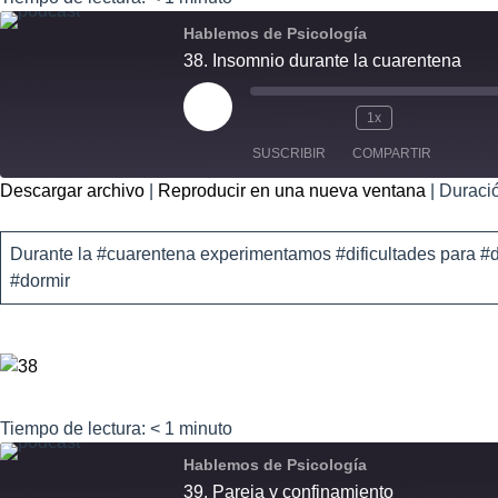
Hablemos de Psicología
38. Insomnio durante la cuarentena
1x
SUSCRIBIR
COMPARTIR
Descargar archivo
|
Reproducir en una nueva ventana
|
Duració
COMPART
IR
FEED RSS
Durante la #cuarentena experimentamos #dificultades para #d
ENLACE
#dormir
INCRUSTA
R
Tiempo de lectura:
< 1
minuto
Hablemos de Psicología
39. Pareja y confinamiento