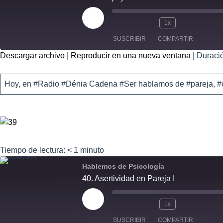
1x
SUSCRIBIR
COMPARTIR
Descargar archivo
|
Reproducir en una nueva ventana
|
Duració
COMPART
IR
FEED RSS
Hoy, en #Radio #Dénia Cadena #Ser hablamos de #pareja, #co
ENLACE
INCRUSTA
R
Tiempo de lectura:
< 1
minuto
Hablemos de Psicología
40. Asertividad en Pareja I
1x
SUSCRIBIR
COMPARTIR