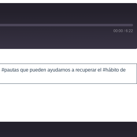
00:00
/
6:22
as #pautas que pueden ayudarnos a recuperar el #hábito de