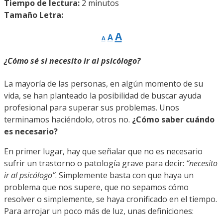
Tiempo de lectura:
2
minutos
Tamaño Letra:
Reducir
Restablecer
Aumentar
A
A
A
tamaño
tamaño
de
tamaño
fuente.
de
¿Cómo sé si necesito ir al psicólogo?
de
fuente
fuente.
La mayoría de las personas, en algún momento de su
vida, se han planteado la posibilidad de buscar ayuda
profesional para superar sus problemas. Unos
terminamos haciéndolo, otros no.
¿Cómo saber cuándo
es necesario?
En primer lugar, hay que señalar que no es necesario
sufrir un trastorno o patología grave para decir:
“necesito
ir al psicólogo”
. Simplemente basta con que haya un
problema que nos supere, que no sepamos cómo
resolver o simplemente, se haya cronificado en el tiempo.
Para arrojar un poco más de luz, unas definiciones: