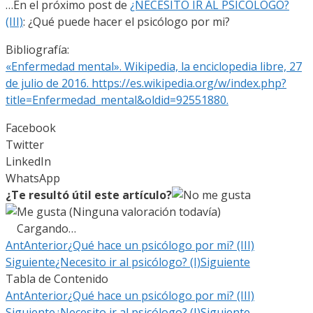
…En el próximo post de
¿NECESITO IR AL PSICÓLOGO?
(III)
: ¿Qué puede hacer el psicólogo por mi?
Bibliografía:
«Enfermedad mental». Wikipedia, la enciclopedia libre, 27
de julio de 2016. https://es.wikipedia.org/w/index.php?
title=Enfermedad_mental&oldid=92551880.
Facebook
Twitter
LinkedIn
WhatsApp
¿Te resultó útil este artículo?
(Ninguna valoración todavía)
Cargando…
Ant
Anterior
¿Qué hace un psicólogo por mi? (III)
Siguiente
¿Necesito ir al psicólogo? (I)
Siguiente
Tabla de Contenido
Ant
Anterior
¿Qué hace un psicólogo por mi? (III)
Siguiente
¿Necesito ir al psicólogo? (I)
Siguiente