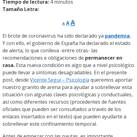
Tiempo de lectura:
4
minutos
Tamaño Letra:
Reducir
Restablecer
Aumentar
A
A
A
tamaño
tamaño
de
tamaño
fuente.
El brote de coronavirus ha sido declarado ya
de
pandemia
.
de
Y con ello, el gobierno de España ha declarado el estado
fuente
fuente.
de alerta, lo que conlleva -entre otras- las
recomendaciones e obligaciones de
permanecer en
casa.
Esta nueva condición es algo que a nivel psicológico
puede llevar a síntomas desagradables. En el presente
post, desde
Vicente Seguí – Psicología
queremos aportar
nuestro granito de arena para ayudar a sobrellevar esta
situación con algunas claves psicológicas y conductuales,
así como diferentes recursos (procedentes de fuentes
oficiales que pueden ser consultados a través de los
enlaces insertados en el texto) que pueden ayudarte a
sobrellevar este confinamiento temporal.
Antes de empezar con las pautas, es importante