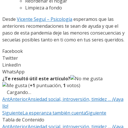
Reordenar el hogar
Limpieza a fondo
Desde
Vicente Seguí – Psicología
esperamos que las
anteriores recomendaciones te sean de ayuda y que el
paso de esta pandemia deje las menores consecuencias y
secuelas posibles tanto en ti como en tus seres queridos.
Facebook
Twitter
LinkedIn
WhatsApp
¿Te resultó útil este artículo?
(
+1
puntuación,
1
votos)
Cargando…
Ant
Anterior
Ansiedad social, introversión, timidez … ¡Vaya
lío!
Siguiente
La esperanza también cuenta
Siguiente
Tabla de Contenido
Ant
Anterior
Ansiedad social, introversión, timidez … ¡Vaya