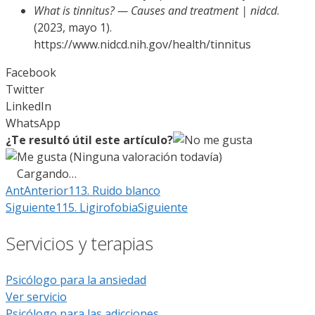
What is tinnitus? — Causes and treatment | nidcd
.
(2023, mayo 1).
https://www.nidcd.nih.gov/health/tinnitus
Facebook
Twitter
LinkedIn
WhatsApp
¿Te resultó útil este artículo?
(Ninguna valoración todavía)
Cargando…
Ant
Anterior
113. Ruido blanco
Siguiente
115. Ligirofobia
Siguiente
Servicios y terapias
Psicólogo para la ansiedad
Ver servicio
Psicólogo para las adicciones