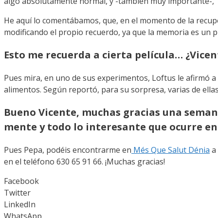
algo absolutamente normal, y -también muy importante-, “r
He aquí lo comentábamos, que, en el momento de la recuper
modificando el propio recuerdo, ya que la memoria es un pr
Esto me recuerda a cierta película… ¿Vicen
Pues mira, en uno de sus experimentos, Loftus le afirmó 
alimentos. Según reportó, para su sorpresa, varias de ella
Bueno Vicente, muchas gracias una semana
mente y todo lo interesante que ocurre e
Pues Pepa, podéis encontrarme en
Més Que Salut Dénia
a 
en el teléfono 630 65 91 66. ¡Muchas gracias!
Facebook
Twitter
LinkedIn
WhatsApp