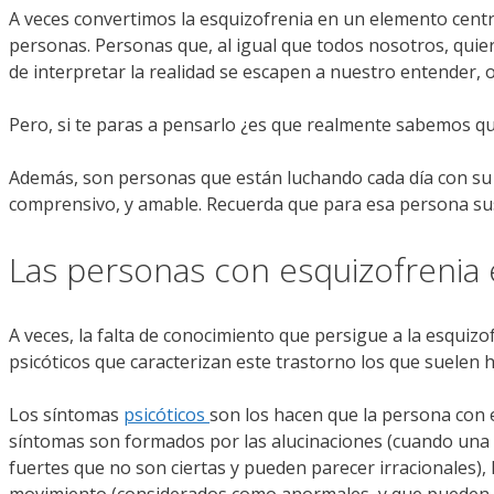
A veces convertimos la esquizofrenia en un elemento centr
personas. Personas que, al igual que todos nosotros, qui
de interpretar la realidad se escapen a nuestro entender
Pero, si te paras a pensarlo ¿es que realmente sabemos q
Además, son personas que están luchando cada día con su r
comprensivo, y amable. Recuerda que para esa persona sus
Las personas con esquizofrenia e
A veces, la falta de conocimiento que persigue a la esquiz
psicóticos que caracterizan este trastorno los que suelen 
Los síntomas
psicóticos
son los hacen que la persona con 
síntomas son formados por las alucinaciones (cuando una pe
fuertes que no son ciertas y pueden parecer irracionales), 
movimiento (considerados como anormales, y que pueden se