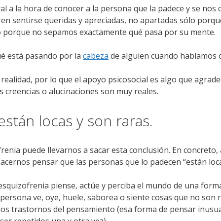
al a la hora de conocer a la persona que la padece y se nos
eren sentirse queridas y apreciadas, no apartadas sólo por
, o porque no sepamos exactamente qué pasa por su mente.
ué está pasando por la
cabeza
de alguien cuando hablamos c
ealidad, por lo que el apoyo psicosocial es algo que agrade
 creencias o alucinaciones son muy reales.
stán locas y son raras.
ofrenia puede llevarnos a sacar esta conclusión. En concret
hacernos pensar que las personas que lo padecen “están loca
esquizofrenia piense, actúe y perciba el mundo de una forma
rsona ve, oye, huele, saborea o siente cosas que no son rea
los trastornos del pensamiento (esa forma de pensar inusual 
r repetidos una y otra vez).