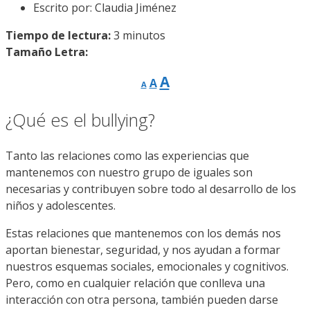
Escrito por:
Claudia Jiménez
Tiempo de lectura:
3
minutos
Tamaño Letra:
Reducir
Restablecer
Aumentar
A
A
A
tamaño
tamaño
de
tamaño
fuente.
de
¿Qué es el bullying?
de
fuente
fuente.
Tanto las relaciones como las experiencias que
mantenemos con nuestro grupo de iguales son
necesarias y contribuyen sobre todo al desarrollo de los
niños y adolescentes.
Estas relaciones que mantenemos con los demás nos
aportan bienestar, seguridad, y nos ayudan a formar
nuestros esquemas sociales, emocionales y cognitivos.
Pero, como en cualquier relación que conlleva una
interacción con otra persona, también pueden darse