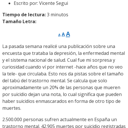
Escrito por:
Vicente Segui
Tiempo de lectura:
3
minutos
Tamaño Letra:
Reducir
Restablecer
Aumentar
A
A
A
tamaño
tamaño
de
tamaño
fuente.
La pasada semana realicé una publicación sobre una
de
de
encuesta que trataba la depresión, la enfermedad mental
fuente
fuente.
y el sistema nacional de salud. Cual fue mi sorpresa y
curiosidad cuando ví por internet -hace años que no veo
la tele- que circulaba. Esto nos da pistas sobre el tamaño
del tabú del trastorno mental. Se calcula que solo
aproximadamente un 20% de las personas que mueren
por suicidio dejan una nota, lo cual significa que pueden
haber suicidios enmascarados en forma de otro tipo de
muertes.
2.500.000 personas sufren actualmente en España un
trastorno mental. 42.905 muertes por suicidio registradas