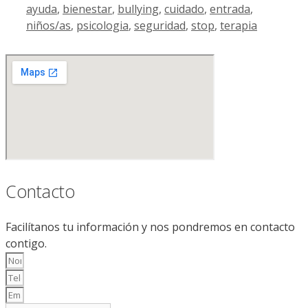
ayuda
,
bienestar
,
bullying
,
cuidado
,
entrada
,
niños/as
,
psicologia
,
seguridad
,
stop
,
terapia
Contacto
Facilítanos tu información y nos pondremos en contacto
contigo.