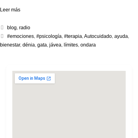
Leer más
blog
,
radio
#emociones
,
#psicología
,
#terapia
,
Autocuidado
,
ayuda
,
bienestar
,
dénia
,
gata
,
jávea
,
límites
,
ondara