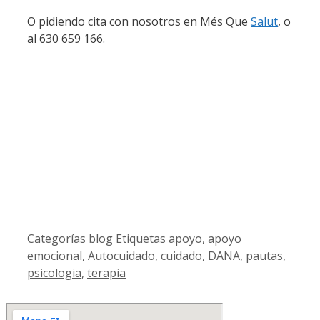
O pidiendo cita con nosotros en Més Que
Salut
, o
al 630 659 166.
Categorías
blog
Etiquetas
apoyo
,
apoyo
emocional
,
Autocuidado
,
cuidado
,
DANA
,
pautas
,
psicologia
,
terapia