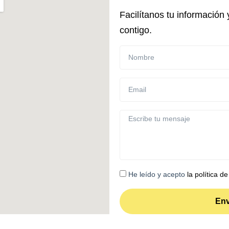
Facilítanos tu informació
contigo.
He leído y acepto
la política de
Env