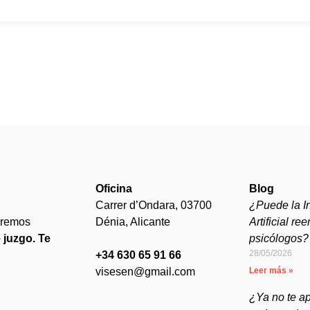
Oficina
Blog
Carrer d’Ondara, 03700
¿Puede la In
aremos
Dénia, Alicante
Artificial re
 juzgo. Te
psicólogos?
28/05/2026
+34 630 65 91 66
visesen@gmail.com
Leer más »
¿Ya no te ap