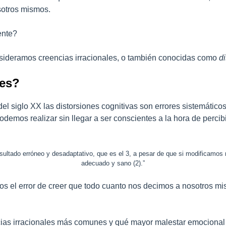
sotros mismos.
ente?
sideramos creencias irracionales, o también conocidas como
d
les?
el siglo XX las distorsiones cognitivas son errores sistemátic
demos realizar sin llegar a ser conscientes a la hora de percib
resultado erróneo y desadaptativo, que es el 3, a pesar de que si modificam
adecuado y sano (2).”
el error de creer que todo cuanto nos decimos a nosotros mism
ncias irracionales más comunes y qué mayor malestar emociona