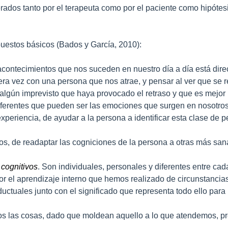
dos tanto por el terapeuta como por el paciente como hipótesi
upuestos básicos (Bados y García, 2010):
 acontecimientos que nos suceden en nuestro día a día está di
a vez con una persona que nos atrae, y pensar al ver que se r
lgún imprevisto que haya provocado el retraso y que es mejor l
diferentes que pueden ser las emociones que surgen en nosotros
xperiencia, de ayudar a la persona a identificar esta clase de
bos, de readaptar las cogniciones de la persona a otras más sa
 cognitivos
. Son individuales, personales y diferentes entre ca
 por el aprendizaje interno que hemos realizado de circunstanci
ductuales junto con el significado que representa todo ello par
os las cosas, dado que moldean aquello a lo que atendemos, p