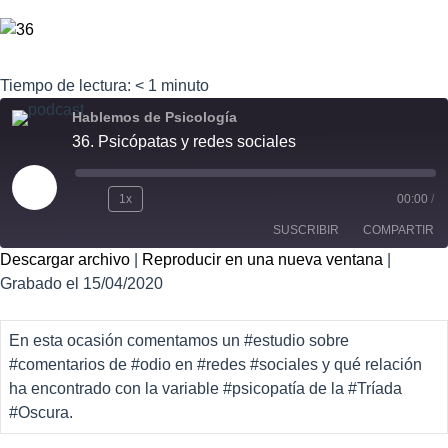
Tiempo de lectura:
< 1
minuto
Hablemos de Psicología
36. Psicópatas y redes sociales
1x
00:00
/
SUSCRIBIR
COMPARTIR
Descargar archivo
|
Reproducir en una nueva ventana
|
Grabado el 15/04/2020
COMPART
IR
FEED RSS
ENLACE
En esta ocasión comentamos un #estudio sobre
#comentarios de #odio en #redes #sociales y qué relación
INCRUSTA
R
ha encontrado con la variable #psicopatía de la #Tríada
#Oscura.