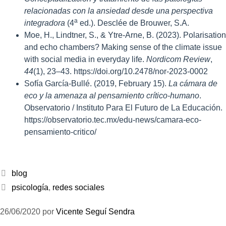
relacionadas con la ansiedad desde una perspectiva
a
integradora
(4
ed.). Desclée de Brouwer, S.A.
Moe, H., Lindtner, S., & Ytre-Arne, B. (2023). Polarisation
and echo chambers? Making sense of the climate issue
with social media in everyday life.
Nordicom Review
,
44
(1), 23–43. https://doi.org/10.2478/nor-2023-0002
Sofía García-Bullé. (2019, February 15).
La cámara de
eco y la amenaza al pensamiento crítico-humano
.
Observatorio / Instituto Para El Futuro de La Educación.
https://observatorio.tec.mx/edu-news/camara-eco-
pensamiento-critico/
blog
psicología
,
redes sociales
26/06/2020
por
Vicente Seguí Sendra