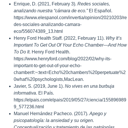
Enrique, D. (2021, February 3).
Redes sociales,
analizando nuestra “cámara de eco.”
El Español.
https://www.elespanol.com/invertia/opinion/20210203/re
des-sociales-analizando-camara-
eco/556074389_13.html
Henry Ford Health Staff. (2022, February 11).
Why It’s
Important To Get Out Of Your Echo Chamber—And How
To Do It
. Henry Ford Health.
https://www.henryford.com/blog/2022/02/why-its-
important-to-get-out-of-your-echo-
chamber#:~:text=Echo%20chambers%20perpetuate%2
0what%20psychologists,MacLean.
Javier, S. (2019, June 1).
No vives en una burbuja
informativa
. El País.
https://elpais.com/elpais/2019/05/27/ciencia/155896989
9_577236.html
Manuel Hernández Pacheco. (2017).
Apego y
psicopatología: la ansiedad y su origen.
Conceptualización y tratamiento de las patologías